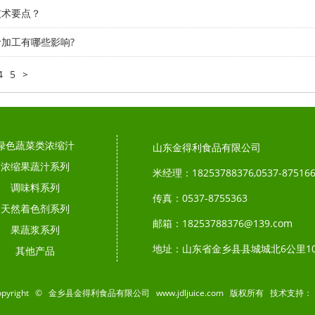
技术要点？
加工有哪些影响?
4
5
>
绿色蔬菜类浓缩汁
山东金得利食品有限公司
浓缩果蔬汁系列
米经理：18253788376,0537-87516
调味料系列
传真：0537-8755363
天然着色剂系列
邮箱：18253788376@139.com
果蔬浆系列
地址：山东省金乡县县城城北6公里1
其他产品
opyright © 金乡县金得利食品有限公司 www.jdljuice.com 版权所有 技术支持：