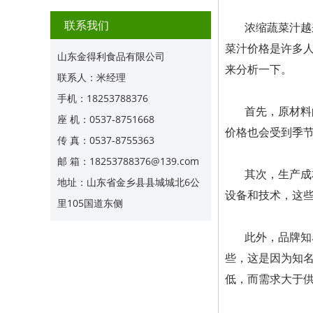
联系我们
浓缩蔬菜汁越
菜汁价格是许多
山东金得利食品有限公司
来分析一下。
联系人：米经理
手机：18253788376
首先，原材料
座 机：0537-8751668
价格也会受到季
传 真：0537-8755363
邮 箱：18253788376@139.com
其次，生产成
地址：山东省金乡县县城城北6公
设备和技术，这
里105国道东侧
此外，品牌知
些，这是因为知
低，而需求大于