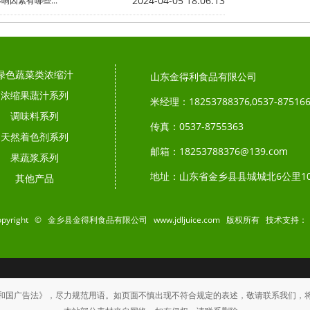
2024-04-05 18:06:13
因素有哪些...
绿色蔬菜类浓缩汁
山东金得利食品有限公司
浓缩果蔬汁系列
米经理：18253788376,0537-87516
调味料系列
传真：0537-8755363
天然着色剂系列
邮箱：18253788376@139.com
果蔬浆系列
地址：山东省金乡县县城城北6公里1
其他产品
opyright © 金乡县金得利食品有限公司 www.jdljuice.com 版权所有 技术支持：
和国广告法》，尽力规范用语。如页面不慎出现不符合规定的表述，敬请联系我们，