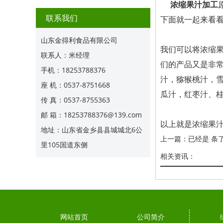
浓缩果汁加工
联系我们
下面就一起来看
山东金得利食品有限公司
我们可以将浓缩
联系人：米经理
们的产品又是非
手机：18253788376
汁，猕猴桃汁，
座 机：0537-8751668
瓜汁，红枣汁、
传 真：0537-8755363
邮 箱：18253788376@139.com
以上就是浓缩果
地址：山东省金乡县县城城北6公
上一篇：已经是 条
里105国道东侧
相关资讯：
网站首页
公司简介